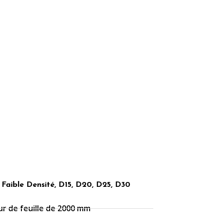
: Faible Densité, D15, D20, D25, D30
r de feuille de 2000 mm