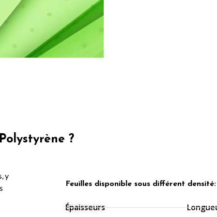
Polystyrène ?
, y
Feuilles disponible sous différent densité
s
Épaisseurs
Longueu